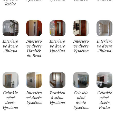
Řečice
Interiéro
Interiéro
Interiéro
Interiéro
Interiéro
vé dveře
vé dveře
vé dveře
vé dveře
vé dveře
Jihlava
Havlíčk
Vysočina
Vysočina
Jihlava
ův Brod
Celoskle
Interiéro
Prosklen
Celoskle
Celoskle
něné
vé dveře
á stěna
něné
něné
dveře
Vysočina
Vysočina
dveře
dveře
Vysočina
Vysočina
Praha