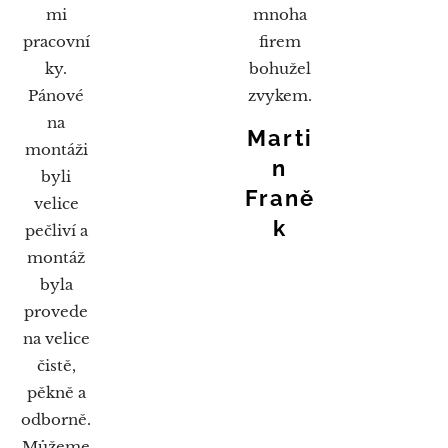
mi
mnoha
pracovní
firem
ky.
bohužel
Pánové
zvykem.
na
Marti
montáži
n
byli
Franě
velice
k
pečliví a
montáž
byla
provede
na velice
čistě,
pěkně a
odborně.
Můžeme