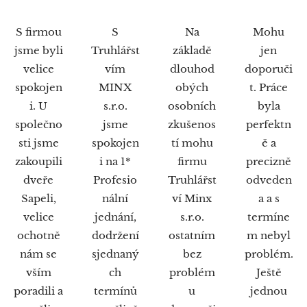
S firmou
S
Na
Mohu
jsme byli
Truhlářst
základě
jen
velice
vím
dlouhod
doporuči
spokojen
MINX
obých
t. Práce
i. U
s.r.o.
osobních
byla
společno
jsme
zkušenos
perfektn
sti jsme
spokojen
tí mohu
ě a
zakoupili
i na 1*
firmu
precizně
dveře
Profesio
Truhlářst
odveden
Sapeli,
nální
ví Minx
a a s
velice
jednání,
s.r.o.
termíne
ochotně
dodržení
ostatním
m nebyl
nám se
sjednaný
bez
problém.
vším
ch
problém
Ještě
poradili a
termínů
u
jednou