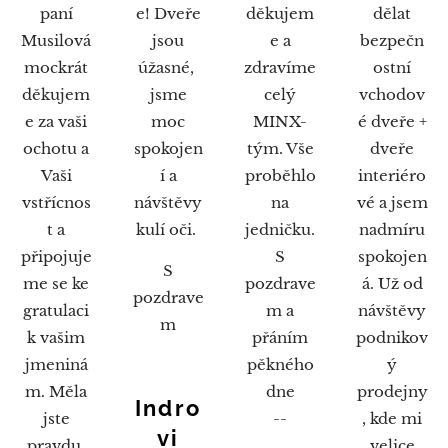
paní
e! Dveře
děkujem
dělat
Musilová
jsou
e a
bezpečn
mockrát
úžasné,
zdravíme
ostní
děkujem
jsme
celý
vchodov
e za vaši
moc
MINX-
é dveře +
ochotu a
spokojen
tým. Vše
dveře
Vaši
í a
proběhlo
interiéro
vstřícnos
návštěvy
na
vé a jsem
t a
kulí oči.
jedničku.
nadmíru
připojuje
S
spokojen
S
me se ke
pozdrave
á. Už od
pozdrave
gratulaci
m a
návštěvy
m
k vašim
přáním
podnikov
jmeniná
pěkného
ý
m. Měla
dne
prodejny
Indro
jste
--
, kde mi
vi
pravdu,
velice