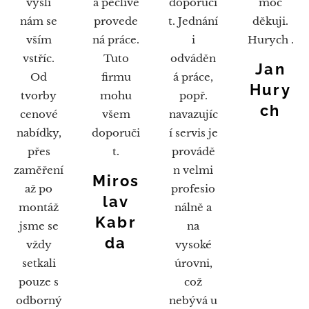
vyšli
a pečlivě
doporuči
moc
nám se
provede
t. Jednání
děkuji.
vším
ná práce.
i
Hurych .
vstříc.
Tuto
odváděn
Jan
Od
firmu
á práce,
Hury
tvorby
mohu
popř.
ch
cenové
všem
navazujíc
nabídky,
doporuči
í servis je
přes
t.
provádě
zaměření
n velmi
Miros
až po
profesio
lav
montáž
nálně a
Kabr
jsme se
na
da
vždy
vysoké
setkali
úrovni,
pouze s
což
odborný
nebývá u