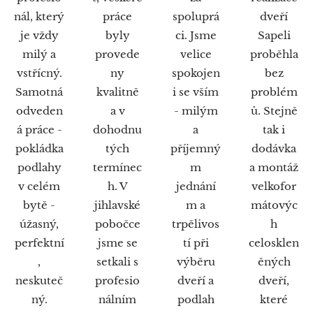
nál, který
práce
spoluprá
dveří
je vždy
byly
ci. Jsme
Sapeli
milý a
provede
velice
proběhla
vstřícný.
ny
spokojen
bez
Samotná
kvalitně
i se vším
problém
odveden
a v
- milým
ů. Stejně
á práce -
dohodnu
a
tak i
pokládka
tých
příjemný
dodávka
podlahy
termínec
m
a montáž
v celém
h. V
jednání
velkofor
bytě -
jihlavské
m a
mátovýc
úžasný,
pobočce
trpělivos
h
perfektní
jsme se
tí při
celosklen
,
setkali s
výběru
ěných
neskuteč
profesio
dveří a
dveří,
ný.
nálním
podlah
které