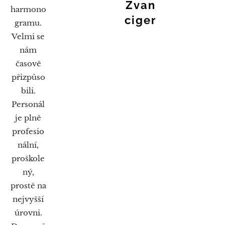
Zvan
harmono
ciger
gramu.
Velmi se
nám
časově
přizpůso
bili.
Personál
je plně
profesio
nální,
proškole
ný,
prostě na
nejvyšší
úrovni.