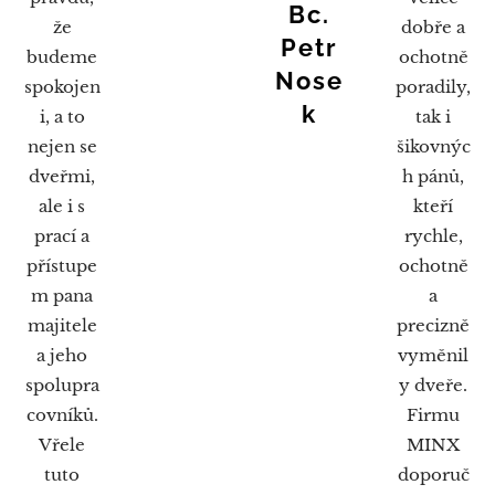
Bc.
že
dobře a
Petr
budeme
ochotně
Nose
spokojen
poradily,
k
i, a to
tak i
nejen se
šikovnýc
dveřmi,
h pánů,
ale i s
kteří
prací a
rychle,
přístupe
ochotně
m pana
a
majitele
precizně
a jeho
vyměnil
spolupra
y dveře.
covníků.
Firmu
Vřele
MINX
tuto
doporuč