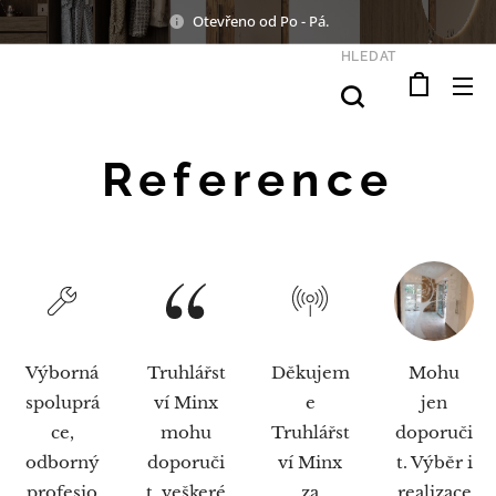
Otevřeno od Po - Pá.
HLEDAT
Reference
Výborná
Truhlářst
Děkujem
Mohu
spoluprá
ví Minx
e
jen
ce,
mohu
Truhlářst
doporuči
odborný
doporuči
ví Minx
t. Výběr i
profesio
t, veškeré
za
realizace