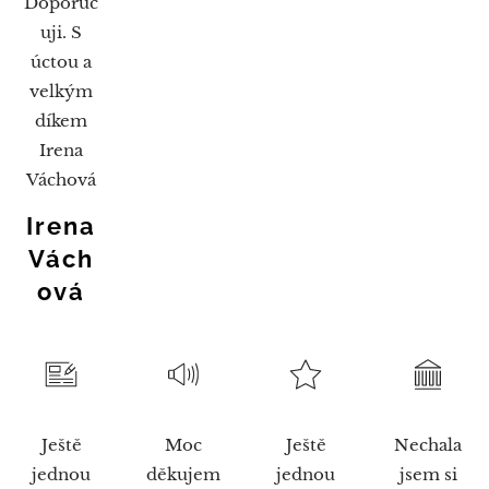
Doporuč
uji. S
úctou a
velkým
díkem
Irena
Váchová
Irena
Vách
ová
Ještě
Moc
Ještě
Nechala
jednou
děkujem
jednou
jsem si