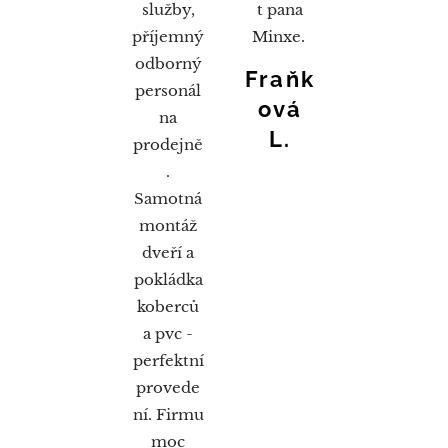
služby,
t pana
příjemný
Minxe.
odborný
Fraňk
personál
ová
na
L.
prodejně
.
Samotná
montáž
dveří a
pokládka
koberců
a pvc -
perfektní
provede
ní. Firmu
moc