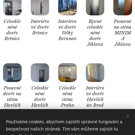
Celoskle
Interiéro
Interiéro
Kyvné
Posuvné
něné
vé dveře
vé dveře
celoskle
na stěnu
dveře
Brtnice
Velký
něné
MINIM
Brtnice
Beranov
dveře
A
Jihlava
Jihlava
Posuvné
Celoskle
Celoskle
Interiéro
dveře na
něné
něná
vé dveře
stěnu
dveře
stěna
Havlíčk
Havlíčk
Havlíčk
Praha
ův Brod
ův Brod
ův Brod
Používáme cookies, abychom zajistili správné fungování a
bezpečnost našich stránek. Tím vám můžeme zajistit tu