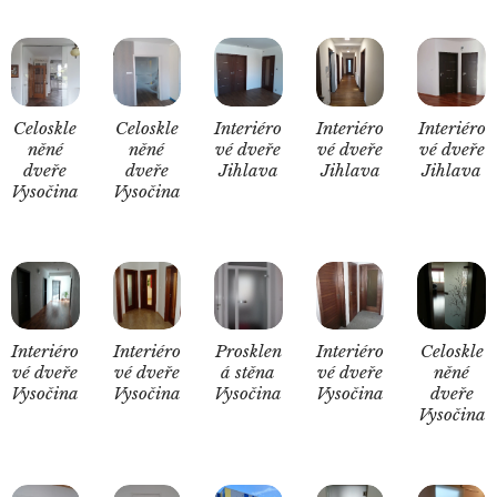
Celoskle
Celoskle
Interiéro
Interiéro
Interiéro
něné
něné
vé dveře
vé dveře
vé dveře
dveře
dveře
Jihlava
Jihlava
Jihlava
Vysočina
Vysočina
Interiéro
Interiéro
Prosklen
Interiéro
Celoskle
vé dveře
vé dveře
á stěna
vé dveře
něné
Vysočina
Vysočina
Vysočina
Vysočina
dveře
Vysočina