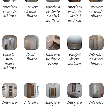
Interiéro
Interiéro
Interiéro
Interiéro
Interiéro
vé dveře
vé dveře
vé dveře
vé dveře
vé dveře
Jihlava
Jihlava
Havlíčk
Havlíčk
Jihlava
ův Brod
ův Brod
Celoskle
Dveře
Interiéro
Vstupní
Interiéro
něné
Jihlava
vé dveře
dveře
vé dveře
dveře
Praha
Jihlava
Jihlava
Jihlava
Interiéro
Interiéro
Interiéro
Interiéro
Interiéro