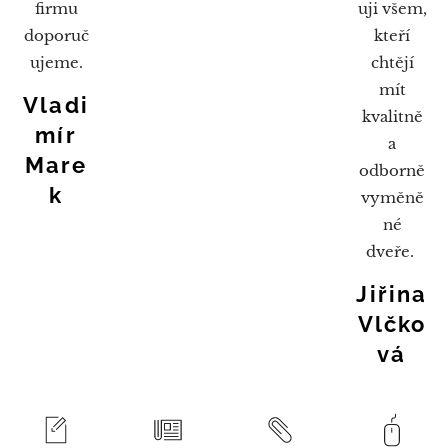
firmu
uji všem,
doporuč
kteří
ujeme.
chtějí
mít
Vladi
kvalitně
mír
a
Mare
odborně
k
vyměně
né
dveře.
Jiřina
Vlčko
vá