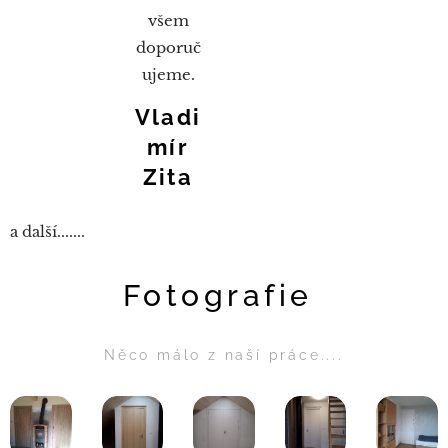
všem
doporuč
ujeme.
Vladi
mír
Zita
a další.......
Fotografie
Něco málo z naší práce....