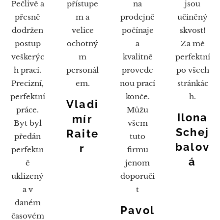
Pečlivě a
přístupe
na
jsou
přesně
m a
prodejně
učiněný
dodržen
velice
počínaje
skvost!
postup
ochotný
a
Za mě
veškerýc
m
kvalitně
perfektní
h prací.
personál
provede
po všech
Precizní,
em.
nou prací
stránkác
perfektní
konče.
h.
Vladi
práce.
Můžu
Ilona
mír
Byt byl
všem
Schej
Raite
předán
tuto
balov
r
perfektn
firmu
á
ě
jenom
uklizený
doporuči
a v
t
daném
Pavol
časovém