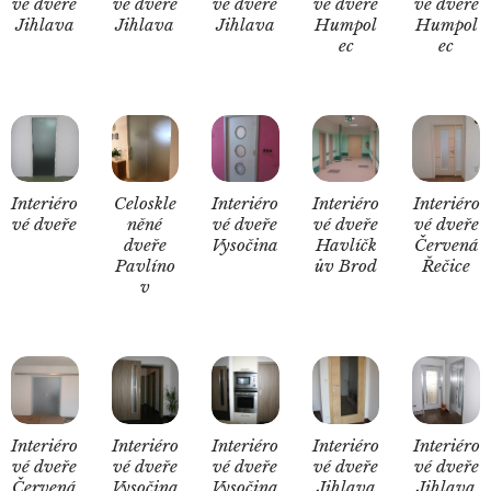
vé dveře
vé dveře
vé dveře
vé dveře
vé dveře
Jihlava
Jihlava
Jihlava
Humpol
Humpol
ec
ec
Interiéro
Celoskle
Interiéro
Interiéro
Interiéro
vé dveře
něné
vé dveře
vé dveře
vé dveře
dveře
Vysočina
Havlíčk
Červená
Pavlíno
ův Brod
Řečice
v
Interiéro
Interiéro
Interiéro
Interiéro
Interiéro
vé dveře
vé dveře
vé dveře
vé dveře
vé dveře
Červená
Vysočina
Vysočina
Jihlava
Jihlava