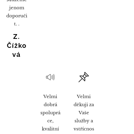
jenom
doporuči
t. .
Z.
Čížko
vá
Velmi
Velmi
dobrá
děkuji za
spoluprá
Vaše
ce,
služby a
kvalitní
vstřícnos